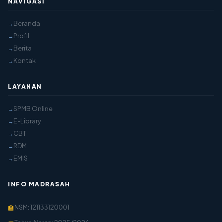
NAVIGASI
Beranda
Profil
Berita
Kontak
LAYANAN
SPMB Online
E-Library
CBT
RDM
EMIS
INFO MADRASAH
NSM: 121133120001
🏫