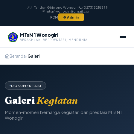
📍 Jl. Tandon Giriwono Wonogiri
📞 (0273) 3218399
✉ mtsn1wonogiri@gmail.com
RDM
⚙ Admin
MTsN 1 Wonogiri
BERAKHLAK, BERPRESTASI, MENDUNIA
Beranda
/
Galeri
DOKUMENTASI
Galeri
Kegiatan
Momen-momen berharga kegiatan dan prestasi MTsN 1
Wonogiri