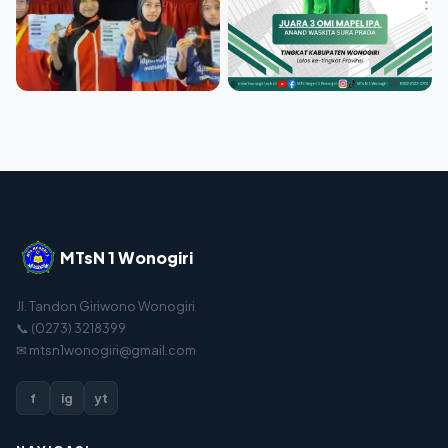
MTsN 1 Wonogiri
Jl. Tandon Giriwono Wonogiri
📞 (0273) 3218399
✉ mtsn1wonogiri@gmail.com
f
ig
yt